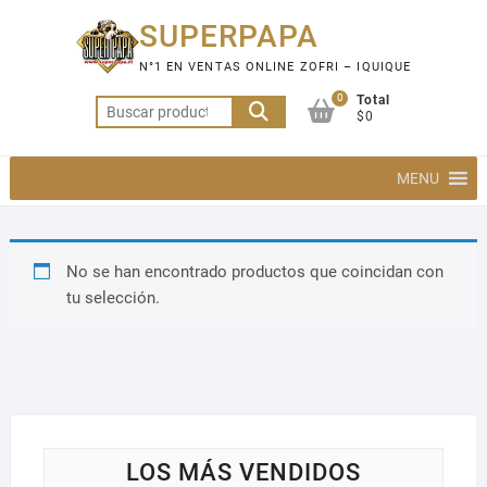
Saltar
SUPERPAPA
al
contenido
N°1 EN VENTAS ONLINE ZOFRI – IQUIQUE
0
Total
Buscar
$0
por:
MENU
No se han encontrado productos que coincidan con
tu selección.
LOS MÁS VENDIDOS