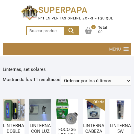
Saltar
SUPERPAPA
al
contenido
N°1 EN VENTAS ONLINE ZOFRI – IQUIQUE
0
Total
Buscar
$0
por:
MENU
Linternas, set solares
Ordenado
Mostrando los 11 resultados
por
los
últimos
¡Oferta!
LINTERNA
LINTERNA
LINTERNA
LINTERNA
FOCO 36
DOBLE
CON LUZ
CABEZA
5W