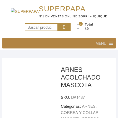
Saltar
SUPERPAPA
al
contenido
N°1 EN VENTAS ONLINE ZOFRI – IQUIQUE
0
Total
Buscar
$0
por:
MENU
ARNES
ACOLCHADO
MASCOTA
SKU:
DA1437
Categorías:
ARNES,
CORREA Y COLLAR
,