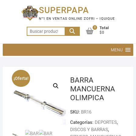
Saltar
SUPERPAPA
al
contenido
N°1 EN VENTAS ONLINE ZOFRI – IQUIQUE
0
Total
Buscar
$0
por:
MENU
¡Oferta!
BARRA
MANCUERNA
OLIMPICA
SKU:
BR16
Categorías:
DEPORTES
,
DISCOS Y BARRAS
,