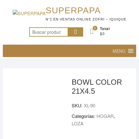
Saltar
SUPERPAPA
al
contenido
N°1 EN VENTAS ONLINE ZOFRI – IQUIQUE
0
Total
Buscar
$0
por:
MENU
BOWL COLOR
21X4.5
SKU:
XL-90
Categorías:
HOGAR
,
LOZA