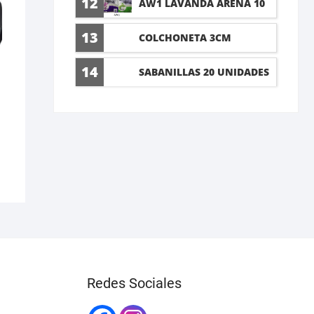
12
AW1 LAVANDA ARENA 10
LT
13
COLCHONETA 3CM
14
SABANILLAS 20 UNIDADES
60X90CM
Redes Sociales