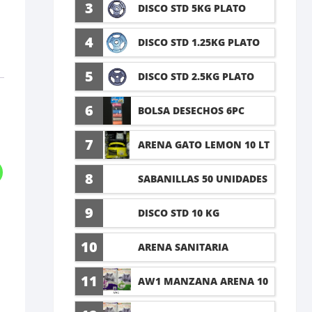
5 LT
3
DISCO STD 5KG PLATO
4
DISCO STD 1.25KG PLATO
5
DISCO STD 2.5KG PLATO
6
BOLSA DESECHOS 6PC
7
ARENA GATO LEMON 10 LT
8
SABANILLAS 50 UNIDADES
TALLA M 60X45CM
9
DISCO STD 10 KG
10
ARENA SANITARIA
LAVANDA 8KG
11
AW1 MANZANA ARENA 10
LT