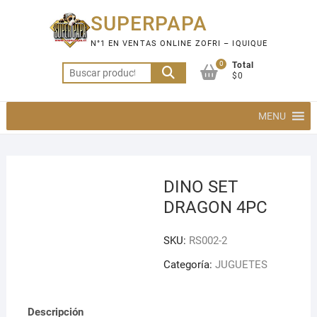
Saltar
SUPERPAPA
al
contenido
N°1 EN VENTAS ONLINE ZOFRI – IQUIQUE
0
Total
Buscar
$0
por:
MENU
DINO SET
DRAGON 4PC
SKU:
RS002-2
Categoría:
JUGUETES
Descripción