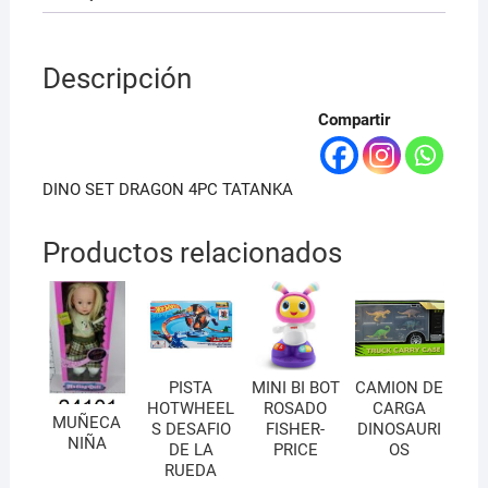
Descripción
Compartir
DINO SET DRAGON 4PC TATANKA
Productos relacionados
PISTA
MINI BI BOT
CAMION DE
HOTWHEEL
ROSADO
CARGA
MUÑECA
S DESAFIO
FISHER-
DINOSAURI
NIÑA
DE LA
PRICE
OS
RUEDA