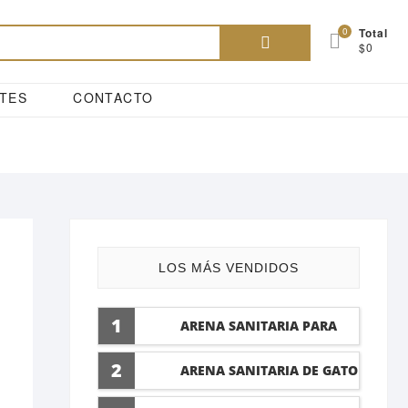
Buscar
0
Total
$0
por:
TES
CONTACTO
LOS MÁS VENDIDOS
1
ARENA SANITARIA PARA
GATO LAVANDA 10 LTI
2
ARENA SANITARIA DE GATO
5 LT