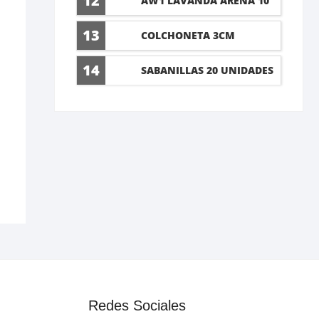
12
AW1 LAVANDA ARENA 10
LT
13
COLCHONETA 3CM
14
SABANILLAS 20 UNIDADES
60X90CM
Redes Sociales