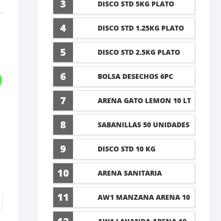
3
DISCO STD 5KG PLATO
4
DISCO STD 1.25KG PLATO
5
DISCO STD 2.5KG PLATO
6
BOLSA DESECHOS 6PC
7
ARENA GATO LEMON 10 LT
8
SABANILLAS 50 UNIDADES
TALLA M 60X45CM
9
DISCO STD 10 KG
10
ARENA SANITARIA
LAVANDA 8KG
11
AW1 MANZANA ARENA 10
LT