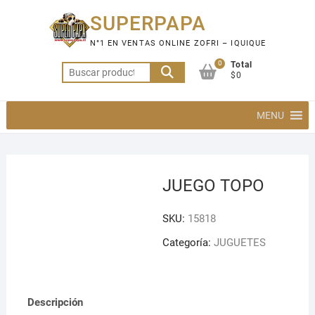
Saltar
SUPERPAPA
al
contenido
N°1 EN VENTAS ONLINE ZOFRI – IQUIQUE
0
Total
Buscar
$0
por:
MENU
JUEGO TOPO
SKU:
15818
Categoría:
JUGUETES
Descripción