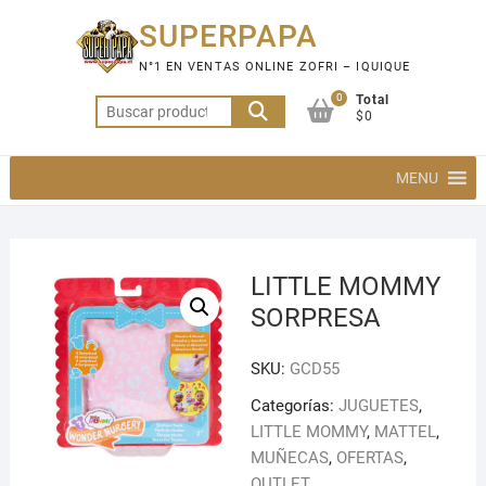
Saltar
SUPERPAPA
al
contenido
N°1 EN VENTAS ONLINE ZOFRI – IQUIQUE
0
Total
Buscar
$0
por:
MENU
LITTLE MOMMY
SORPRESA
SKU:
GCD55
Categorías:
JUGUETES
,
LITTLE MOMMY
,
MATTEL
,
MUÑECAS
,
OFERTAS
,
OUTLET