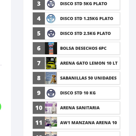
5 LT
3
DISCO STD 5KG PLATO
4
DISCO STD 1.25KG PLATO
5
DISCO STD 2.5KG PLATO
6
BOLSA DESECHOS 6PC
7
ARENA GATO LEMON 10 LT
8
SABANILLAS 50 UNIDADES
TALLA M 60X45CM
9
DISCO STD 10 KG
10
ARENA SANITARIA
LAVANDA 8KG
11
AW1 MANZANA ARENA 10
LT