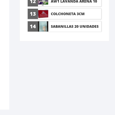
12
AW1 LAVANDA ARENA 10
LT
13
COLCHONETA 3CM
14
SABANILLAS 20 UNIDADES
60X90CM