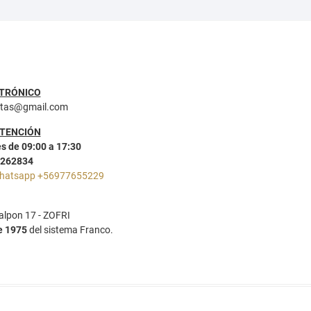
TRÓNICO
ntas@gmail.com
ATENCIÓN
s de 09:00 a 17:30
2262834
hatsapp +56977655229
lpon 17 - ZOFRI
e 1975
del sistema Franco.