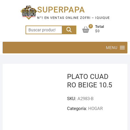
Saltar
SUPERPAPA
al
contenido
N°1 EN VENTAS ONLINE ZOFRI – IQUIQUE
0
Total
Buscar
$0
por:
MENU
PLATO CUAD
RO BEIGE 10.5
SKU:
A2983-B
Categoría:
HOGAR