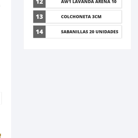
12
AW1 LAVANDA ARENA 10
a
LT
13
COLCHONETA 3CM
14
SABANILLAS 20 UNIDADES
60X90CM
!