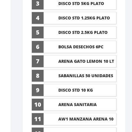
5 LT
3
DISCO STD 5KG PLATO
4
DISCO STD 1.25KG PLATO
5
DISCO STD 2.5KG PLATO
6
BOLSA DESECHOS 6PC
7
ARENA GATO LEMON 10 LT
8
SABANILLAS 50 UNIDADES
TALLA M 60X45CM
9
DISCO STD 10 KG
10
ARENA SANITARIA
LAVANDA 8KG
11
AW1 MANZANA ARENA 10
LT