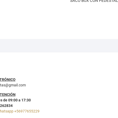
SACO BOX CON PEDESTAL
TRÓNICO
ntas@gmail.com
ATENCIÓN
s de 09:00 a 17:30
2262834
hatsapp +56977655229