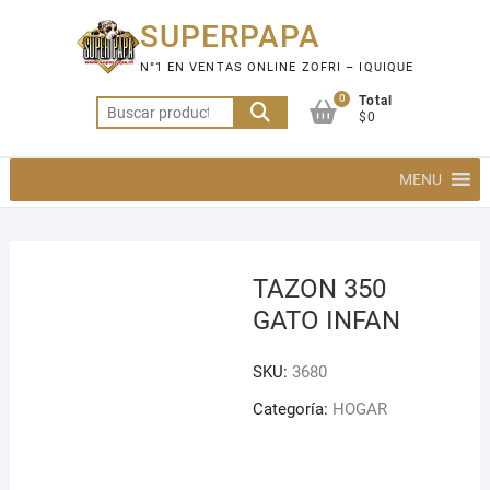
Saltar
SUPERPAPA
al
contenido
N°1 EN VENTAS ONLINE ZOFRI – IQUIQUE
0
Total
Buscar
$0
por:
MENU
TAZON 350
GATO INFAN
SKU:
3680
Categoría:
HOGAR