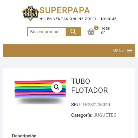
Saltar
SUPERPAPA
al
contenido
N°1 EN VENTAS ONLINE ZOFRI – IQUIQUE
0
Total
Buscar
$0
por:
MENU
TUBO
FLOTADOR
SKU:
TK230206049
Categoría:
JUGUETES
Descripción