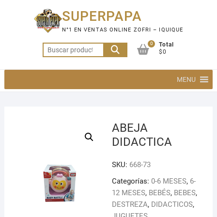
Saltar
SUPERPAPA
al
contenido
N°1 EN VENTAS ONLINE ZOFRI – IQUIQUE
0
Total
Buscar
$0
por:
MENU
ABEJA
DIDACTICA
SKU:
668-73
Categorías:
0-6 MESES
,
6-
12 MESES
,
BEBÉS
,
BEBES
,
DESTREZA
,
DIDACTICOS
,
JUGUETES