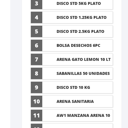
5 LT
3
DISCO STD 5KG PLATO
4
DISCO STD 1.25KG PLATO
5
DISCO STD 2.5KG PLATO
6
BOLSA DESECHOS 6PC
7
ARENA GATO LEMON 10 LT
8
SABANILLAS 50 UNIDADES
TALLA M 60X45CM
9
DISCO STD 10 KG
10
ARENA SANITARIA
LAVANDA 8KG
11
AW1 MANZANA ARENA 10
LT