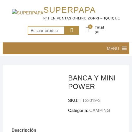
Saltar
SUPERPAPA
al
contenido
N°1 EN VENTAS ONLINE ZOFRI – IQUIQUE
0
Total
Buscar
$0
por:
MENU
BANCA Y MINI
POWER
SKU:
TT23019-3
Categoría:
CAMPING
Descripción