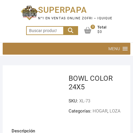
Saltar
SUPERPAPA
al
contenido
N°1 EN VENTAS ONLINE ZOFRI – IQUIQUE
0
Total
Buscar
$0
por:
MENU
BOWL COLOR
24X5
SKU:
XL-73
Categorías:
HOGAR
,
LOZA
Descripción