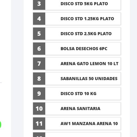
5 LT
3
DISCO STD 5KG PLATO
4
DISCO STD 1.25KG PLATO
5
DISCO STD 2.5KG PLATO
6
BOLSA DESECHOS 6PC
7
ARENA GATO LEMON 10 LT
8
SABANILLAS 50 UNIDADES
TALLA M 60X45CM
9
DISCO STD 10 KG
10
ARENA SANITARIA
LAVANDA 8KG
11
AW1 MANZANA ARENA 10
LT