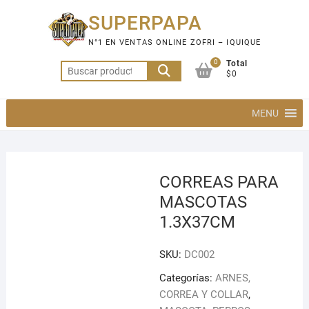
Saltar
SUPERPAPA
al
contenido
N°1 EN VENTAS ONLINE ZOFRI – IQUIQUE
0
Total
Buscar
$0
por:
MENU
CORREAS PARA
MASCOTAS
1.3X37CM
SKU:
DC002
Categorías:
ARNES,
CORREA Y COLLAR
,