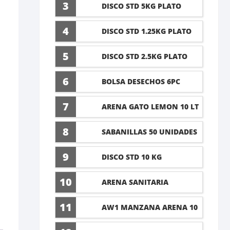
5 LT
3
DISCO STD 5KG PLATO
4
DISCO STD 1.25KG PLATO
5
DISCO STD 2.5KG PLATO
6
BOLSA DESECHOS 6PC
7
ARENA GATO LEMON 10 LT
8
SABANILLAS 50 UNIDADES
TALLA M 60X45CM
9
DISCO STD 10 KG
10
ARENA SANITARIA
LAVANDA 8KG
11
AW1 MANZANA ARENA 10
LT