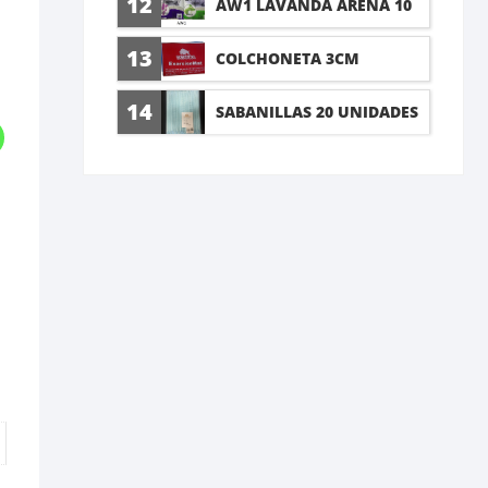
12
AW1 LAVANDA ARENA 10
LT
13
COLCHONETA 3CM
14
SABANILLAS 20 UNIDADES
60X90CM