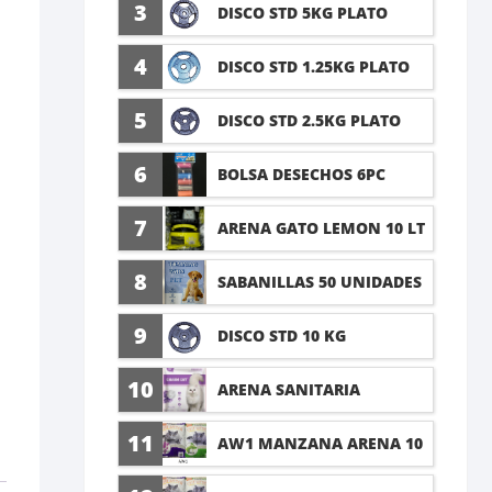
5 LT
3
DISCO STD 5KG PLATO
4
DISCO STD 1.25KG PLATO
5
DISCO STD 2.5KG PLATO
6
BOLSA DESECHOS 6PC
7
ARENA GATO LEMON 10 LT
8
SABANILLAS 50 UNIDADES
TALLA M 60X45CM
9
DISCO STD 10 KG
10
ARENA SANITARIA
LAVANDA 8KG
11
AW1 MANZANA ARENA 10
LT