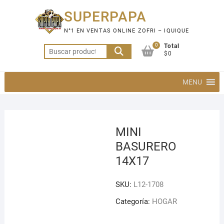
Saltar
SUPERPAPA
al
contenido
N°1 EN VENTAS ONLINE ZOFRI – IQUIQUE
0
Total
Buscar
$0
por:
MENU
MINI
BASURERO
14X17
SKU:
L12-1708
Categoría:
HOGAR