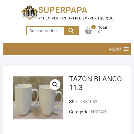
Saltar
SUPERPAPA
al
contenido
N°1 EN VENTAS ONLINE ZOFRI – IQUIQUE
0
Total
Buscar
$0
por:
MENU
TAZON BLANCO
11.3
SKU:
TK31083
Categoría:
HOGAR