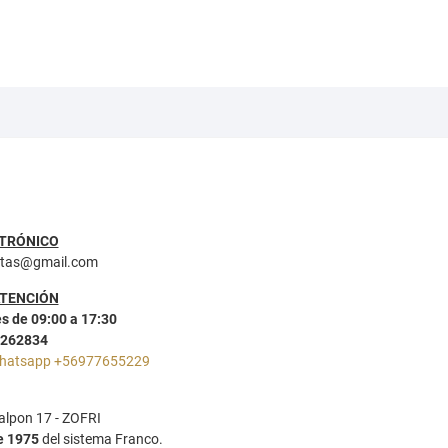
TRÓNICO
ntas@gmail.com
ATENCIÓN
s de 09:00 a 17:30
2262834
hatsapp +56977655229
lpon 17 - ZOFRI
e 1975
del sistema Franco.