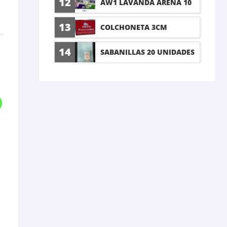
12
AW1 LAVANDA ARENA 10
LT
13
COLCHONETA 3CM
14
SABANILLAS 20 UNIDADES
60X90CM