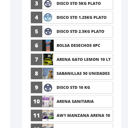
5 LT
3
DISCO STD 5KG PLATO
4
DISCO STD 1.25KG PLATO
5
DISCO STD 2.5KG PLATO
6
BOLSA DESECHOS 6PC
7
ARENA GATO LEMON 10 LT
8
SABANILLAS 50 UNIDADES
TALLA M 60X45CM
9
DISCO STD 10 KG
10
ARENA SANITARIA
LAVANDA 8KG
11
AW1 MANZANA ARENA 10
LT